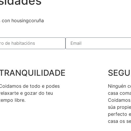
sidades
 con housingcoruña
TRANQUILIDADE
SEGU
Coidamos de todo e podes
Ninguén c
relaxarte e gozar do teu
casa coma 
tempo libre.
Coidamos 
súa propi
perfecto e
casa os s