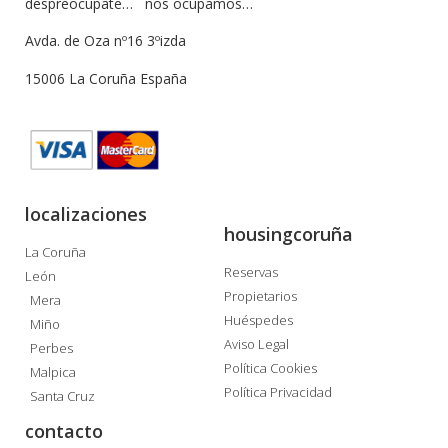
despreocupate… nos ocupamos…
Avda. de Oza nº16 3ºizda
15006 La Coruña España
localizaciones
housingcoruña
La Coruña
Reservas
León
Propietarios
Mera
Huéspedes
Miño
Aviso Legal
Perbes
Política Cookies
Malpica
Política Privacidad
Santa Cruz
contacto